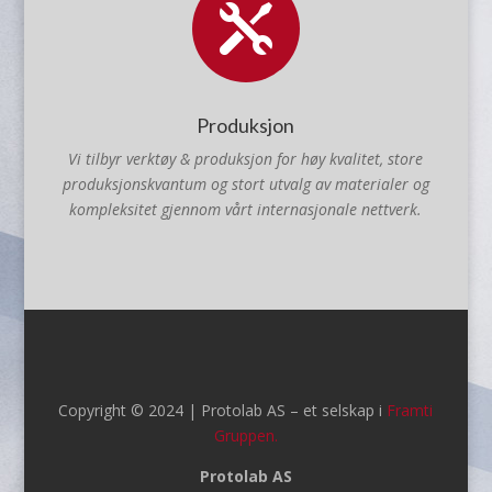

Produksjon
Vi tilbyr verktøy & produksjon for høy kvalitet, store
produksjonskvantum og stort utvalg av materialer og
kompleksitet gjennom vårt internasjonale nettverk.
Copyright ©
2024 | Protolab AS – et selskap i
Framti
Gruppen.
Protolab AS